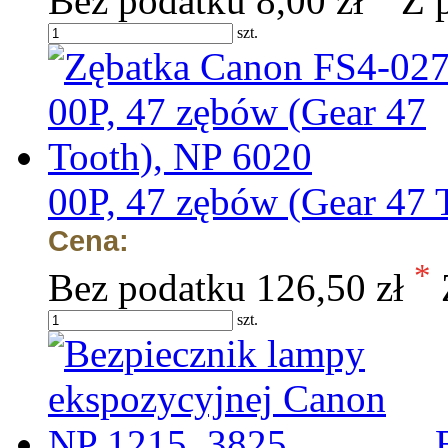
Bez podatku
8,00 zł
Z 
szt.
00P, 47 zębów (Gear 47 
Cena:
*
Bez podatku
126,50 zł
szt.