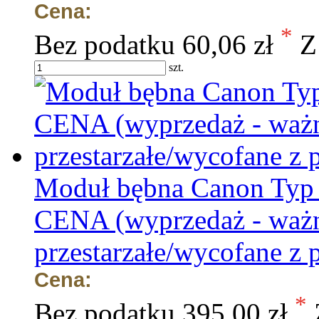
Cena:
*
Bez podatku
60,06 zł
Z
szt.
Moduł bębna Canon Typ
CENA (wyprzedaż - ważn
przestarzałe/wycofane z 
Cena:
*
Bez podatku
395,00 zł