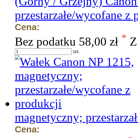
(Górny / Grzejny) Canon
przestarzałe/wycofane z 
Cena:
*
Bez podatku
58,00 zł
Z
szt.
magnetyczny; przestarza
Cena: