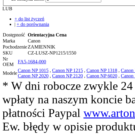
LUB
+ do list życzeń
|
+ do porównania
Dostępność
Orientacyjna Cena
Marka
Canon
Pochodzenie
ZAMIENNIK
SKU
CZ-LUSZ-NP1215/1550
Nr
FA5-1684-000
OEM
Canon NP 1015
,
Canon NP 1215
,
Canon NP 1318
,
Canon
Modele
Canon NP 2020
,
Canon NP 2120
,
Canon NP 6020
,
Canon 
* W dni robocze zwykle 24
wpłaty na naszym koncie 
płatności Paypal
www.arton
Ew. błędy w opisie produkt