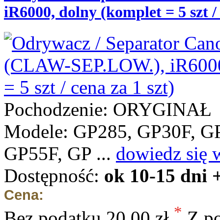
iR6000, dolny (komplet = 5 szt / 
Pochodzenie: ORYGINAŁ
Modele: GP285, GP30F, G
GP55F, GP ...
dowiedz się 
Dostępność:
ok 10-15 dni 
Cena:
*
Bez podatku
20,00 zł
Z p