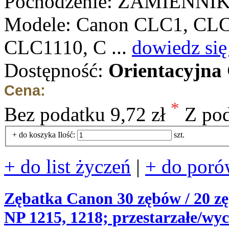
Pochodzenie: ZAMIENNI
Modele: Canon CLC1, CL
CLC1110, C ...
dowiedz się
Dostępność:
Orientacyjna
Cena:
*
Bez podatku
9,72 zł
Z po
+ do koszyka
Ilość:
szt.
+ do list życzeń
|
+ do poró
Zębatka Canon 30 zębów / 20 zę
NP 1215, 1218; przestarzałe/wyc