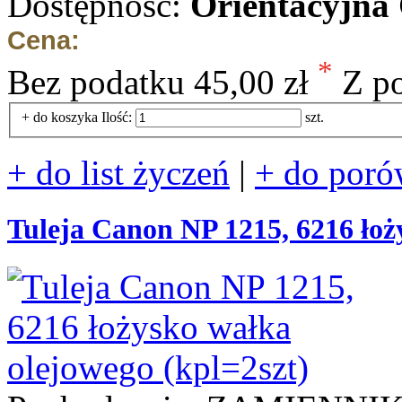
Dostępność:
Orientacyjna
Cena:
*
Bez podatku
45,00 zł
Z p
+ do koszyka
Ilość:
szt.
+ do list życzeń
|
+ do poró
Tuleja Canon NP 1215, 6216 łoż