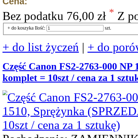
Cena:
*
Bez podatku
76,00 zł
Z p
+ do koszyka
Ilość:
szt.
+ do list życzeń
|
+ do poró
Część Canon FS2-2763-000 NP 
komplet = 10szt / cena za 1 sztu