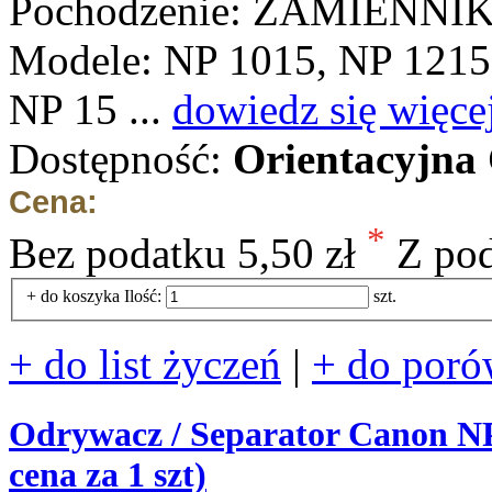
Pochodzenie: ZAMIENNI
Modele: NP 1015, NP 1215
NP 15 ...
dowiedz się więce
Dostępność:
Orientacyjna
Cena:
*
Bez podatku
5,50 zł
Z po
+ do koszyka
Ilość:
szt.
+ do list życzeń
|
+ do poró
Odrywacz / Separator Canon NP 
cena za 1 szt)