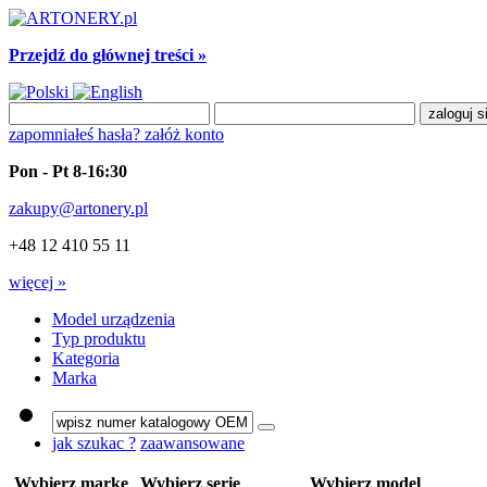
Przejdź do głównej treści »
zapomniałeś hasła?
załóż konto
Pon - Pt 8-16:30
zakupy@artonery.pl
+48 12 410 55 11
więcej »
Model urządzenia
Typ produktu
Kategoria
Marka
jak szukac ?
zaawansowane
Wybierz markę
Wybierz serię
Wybierz model