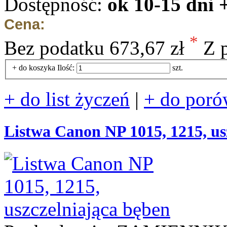
Dostępność:
ok 10-15 dni 
Cena:
*
Bez podatku
673,67 zł
Z 
+ do koszyka
Ilość:
szt.
+ do list życzeń
|
+ do poró
Listwa Canon NP 1015, 1215, us