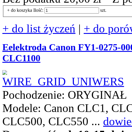
+ do koszyka
Ilość:
szt.
+ do list życzeń
|
+ do poró
Eelektroda Canon FY1-0275-000
CLC1100
Pochodzenie: ORYGINAŁ
Modele: Canon CLC1, CL
CLC500, CLC550 ...
dowie