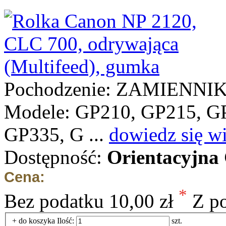
Pochodzenie: ZAMIENNI
Modele: GP210, GP215, G
GP335, G ...
dowiedz się wi
Dostępność:
Orientacyjna
Cena:
*
Bez podatku
10,00 zł
Z p
+ do koszyka
Ilość:
szt.