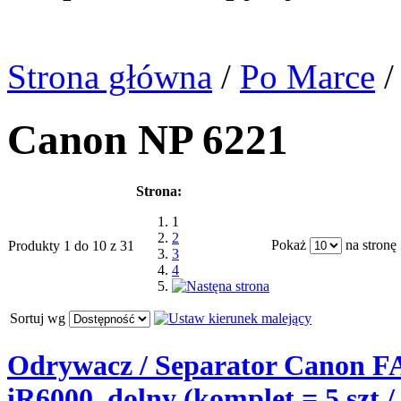
Strona główna
/
Po Marce
/
Canon NP 6221
Strona:
1
2
Pokaż
na stronę
Produkty 1 do 10 z 31
3
4
Sortuj wg
Odrywacz / Separator Canon 
iR6000, dolny (komplet = 5 szt / 