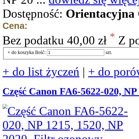
Dostępność:
Orientacyjna
Cena:
*
Bez podatku
40,00 zł
Z p
+ do koszyka
Ilość:
szt.
+ do list życzeń
|
+ do poró
Część Canon FA6-5622-020, NP 1