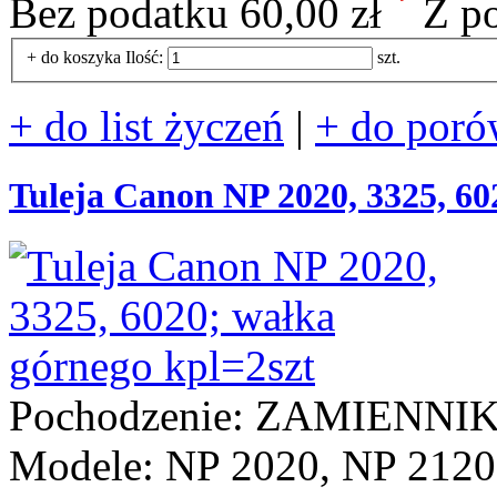
*
Bez podatku
60,00 zł
Z p
+ do koszyka
Ilość:
szt.
+ do list życzeń
|
+ do poró
Tuleja Canon NP 2020, 3325, 60
Pochodzenie: ZAMIENNI
Modele: NP 2020, NP 2120,