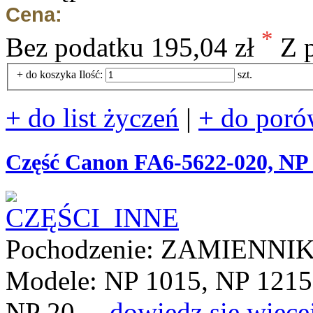
Cena:
*
Bez podatku
195,04 zł
Z 
+ do koszyka
Ilość:
szt.
+ do list życzeń
|
+ do poró
Część Canon FA6-5622-020, NP 1
Pochodzenie: ZAMIENNI
Modele: NP 1015, NP 1215
NP 20 ...
dowiedz się więce