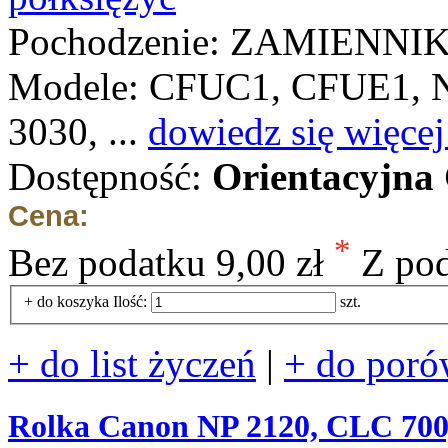
Pochodzenie: ZAMIENNI
Modele: CFUC1, CFUE1, N
3030, ...
dowiedz się więcej
Dostępność:
Orientacyjna
Cena:
*
Bez podatku
9,00 zł
Z po
+ do koszyka
Ilość:
szt.
+ do list życzeń
|
+ do poró
Rolka Canon NP 2120, CLC 700,