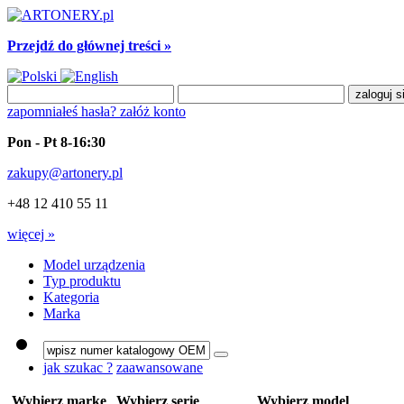
Przejdź do głównej treści »
zapomniałeś hasła?
załóż konto
Pon - Pt 8-16:30
zakupy@artonery.pl
+48 12 410 55 11
więcej »
Model urządzenia
Typ produktu
Kategoria
Marka
jak szukac ?
zaawansowane
Wybierz markę
Wybierz serię
Wybierz model