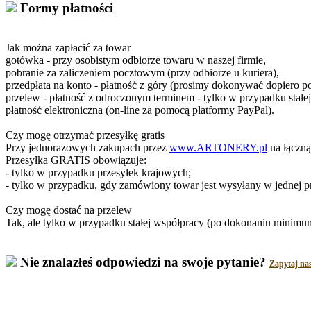
Formy płatności
Jak można zapłacić za towar
gotówka - przy osobistym odbiorze towaru w naszej firmie,
pobranie za zaliczeniem pocztowym (przy odbiorze u kuriera),
przedpłata na konto - płatność z góry (prosimy dokonywać dopiero p
przelew - płatność z odroczonym terminem - tylko w przypadku st
płatność elektroniczna (on-line za pomocą platformy PayPal).
Czy mogę otrzymać przesyłkę gratis
Przy jednorazowych zakupach przez
www.ARTONERY.pl
na łączną
Przesyłka GRATIS obowiązuje:
- tylko w przypadku przesyłek krajowych;
- tylko w przypadku, gdy zamówiony towar jest wysyłany w jednej p
Czy mogę dostać na przelew
Tak, ale tylko w przypadku stałej współpracy (po dokonaniu minim
Nie znalazłeś odpowiedzi na swoje pytanie?
Zapytaj na