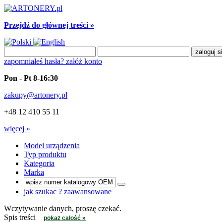
Przejdź do głównej treści »
zapomniałeś hasła?
załóż konto
Pon - Pt 8-16:30
zakupy@artonery.pl
+48 12 410 55 11
więcej »
Model urządzenia
Typ produktu
Kategoria
Marka
jak szukac ?
zaawansowane
Wczytywanie danych, proszę czekać.
Spis treści
pokaż całość »