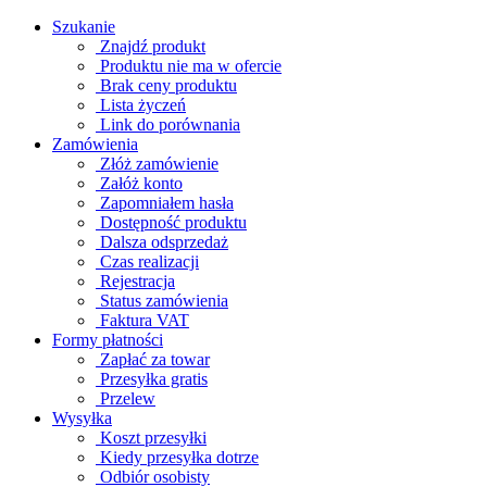
Szukanie
Znajdź produkt
Produktu nie ma w ofercie
Brak ceny produktu
Lista życzeń
Link do porównania
Zamówienia
Złóż zamówienie
Załóż konto
Zapomniałem hasła
Dostępność produktu
Dalsza odsprzedaż
Czas realizacji
Rejestracja
Status zamówienia
Faktura VAT
Formy płatności
Zapłać za towar
Przesyłka gratis
Przelew
Wysyłka
Koszt przesyłki
Kiedy przesyłka dotrze
Odbiór osobisty