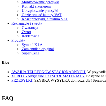
Monitorowanie przesyłki
Kontakt z kurierem
Ubezpieczenie przesyłki
Gdzie szukać faktury VAT
Koszt przesyłki, a faktura VAT
Reklamacje i zwroty
Gwarancja
Zwrot
Reklamacja
Produkty
Symbol X i A
Zamiennik a oryginał
Super Cena
Blog
AWARIA TELEFONÓW STACJONARNYCH!
W przypadku 
XEROX - oryginalne CZĘŚCI & MATERIAŁY
Dostępne na 
PRZESYŁKI!
SZYBKA WYSYŁKA do i poza UE! Sprawdź - z
FAQ