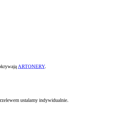
pokrywają
ARTONERY
.
przelewem ustalamy indywidualnie.