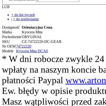
LUB
+ do list życzeń
|
+ do porównania
Dostępność
Orientacyjna Cena
Marka
Kyocera Mita
Pochodzenie
ORYGINAŁ
SKU
CZ-74722220-DC-GEAR
Nr OEM
74722220
Modele
Kyocera Mita DCA0
* W dni robocze zwykle 24
wpłaty na naszym koncie 
płatności Paypal
www.arton
Ew. błędy w opisie produkt
Masz wątpliwości przed z