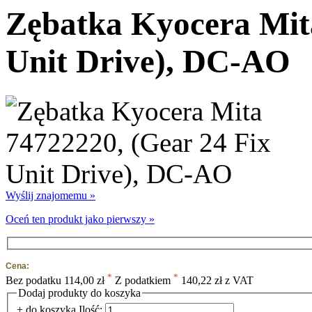
Zębatka Kyocera Mita
Unit Drive), DC-AO
Wyślij znajomemu »
Oceń ten produkt jako pierwszy »
Cena:
*
*
Bez podatku
114,00 zł
Z podatkiem
140,22 zł z VAT
Dodaj produkty do koszyka
+ do koszyka
Ilość: