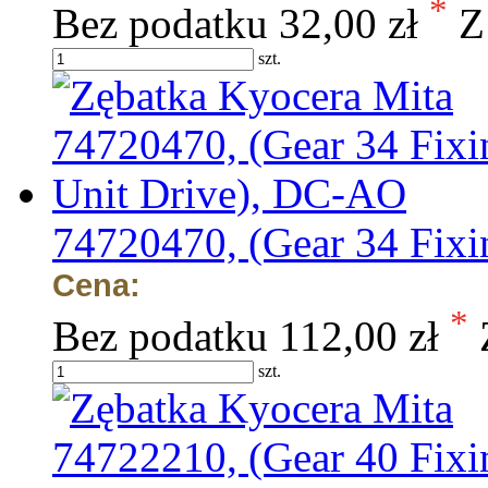
*
Bez podatku
32,00 zł
Z
szt.
74720470, (Gear 34 Fix
Cena:
*
Bez podatku
112,00 zł
szt.