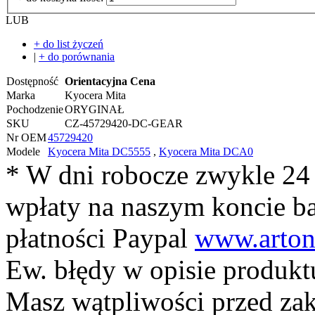
LUB
+ do list życzeń
|
+ do porównania
Dostępność
Orientacyjna Cena
Marka
Kyocera Mita
Pochodzenie
ORYGINAŁ
SKU
CZ-45729420-DC-GEAR
Nr OEM
45729420
Modele
Kyocera Mita DC5555
,
Kyocera Mita DCA0
* W dni robocze zwykle 24
wpłaty na naszym koncie 
płatności Paypal
www.arton
Ew. błędy w opisie produkt
Masz wątpliwości przed z