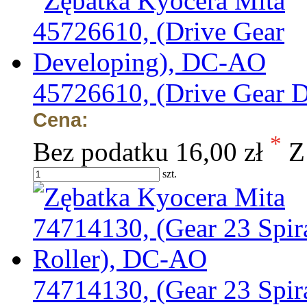
45726610, (Drive Gear 
Cena:
*
Bez podatku
16,00 zł
Z
szt.
74714130, (Gear 23 Spir