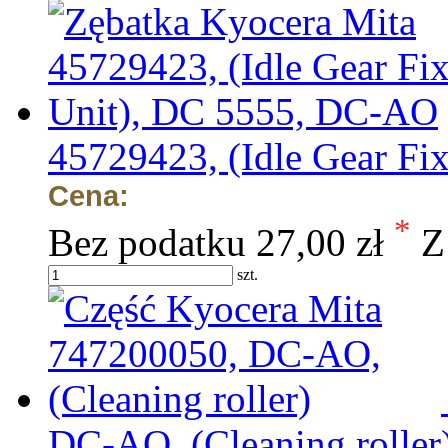
45729423, (Idle Gear F
Cena:
*
Bez podatku
27,00 zł
Z
szt.
DC-AO, (Cleaning roller