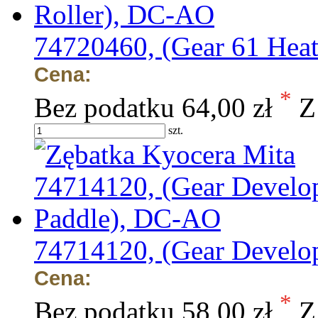
74720460, (Gear 61 Hea
Cena:
*
Bez podatku
64,00 zł
Z
szt.
74714120, (Gear Develo
Cena:
*
Bez podatku
58,00 zł
Z