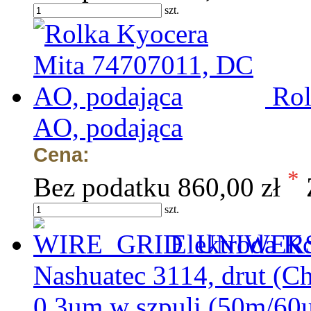
szt.
Rol
AO, podająca
Cena:
*
Bez podatku
860,00 zł
szt.
Elektroda K
Nashuatec 3114, drut (C
0,3um w szpuli (50m/60u