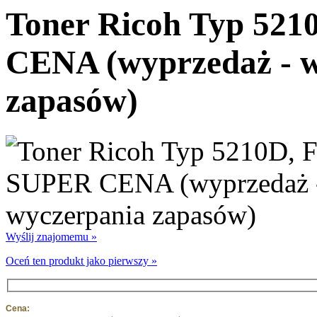
Toner Ricoh Typ 521
CENA (wyprzedaż - w
zapasów)
Wyślij znajomemu »
Oceń ten produkt jako pierwszy »
Cena: