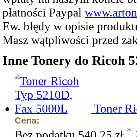
płatności Paypal
www.arton
Ew. błędy w opisie produkt
Masz wątpliwości przed z
Inne Tonery do Ricoh 
Toner R
Cena:
*
Bez podatku
540,25 zł