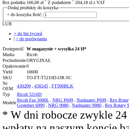
*
*
Bez podatku
166,00 zł
Z podatkiem
204,18 zł z VAT
Dodaj produkty do koszyka
+ do koszyka
Ilość:
LUB
+ do list życzeń
|
+ do porównania
Dostępność
W magazynie + wysyłka 24 H*
Marka
Ricoh
Pochodzenie
ORYGINAŁ
Opakowanie
0
Yield
10000
SKU
TO-FT-T5210D-OR-SC
Nr
430209
,
430245
,
FT500BLK
OEM
Typ
Ricoh 5210D
Ricoh Fax 5000L
,
NRG P699
,
Nashuatec P699
,
Rex Rotar
Modele
Gestetner 6999
,
NRG 9980
,
Nashuatec 9980
,
Rex Rotary 
* W dni robocze zwykle 24
wpłaty na naszym koncie 