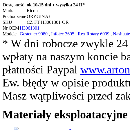
Dostępność
ok 10-15 dni + wysyłka 24 H*
Marka
Ricoh
Pochodzenie
ORYGINAŁ
SKU
CZ-FT-H3061301-OR
Nr OEM
H3061301
Modele
Gestetner 9980
,
Infotec 3695
,
Rex Rotary 6999
,
Nashuate
* W dni robocze zwykle 24
wpłaty na naszym koncie 
płatności Paypal
www.arton
Ew. błędy w opisie produkt
Masz wątpliwości przed z
Materiały eksploatacyjn