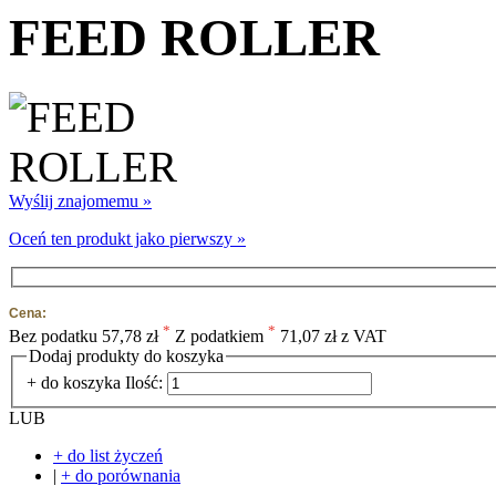
FEED ROLLER
Wyślij znajomemu »
Oceń ten produkt jako pierwszy »
Cena:
*
*
Bez podatku
57,78 zł
Z podatkiem
71,07 zł z VAT
Dodaj produkty do koszyka
+ do koszyka
Ilość:
LUB
+ do list życzeń
|
+ do porównania