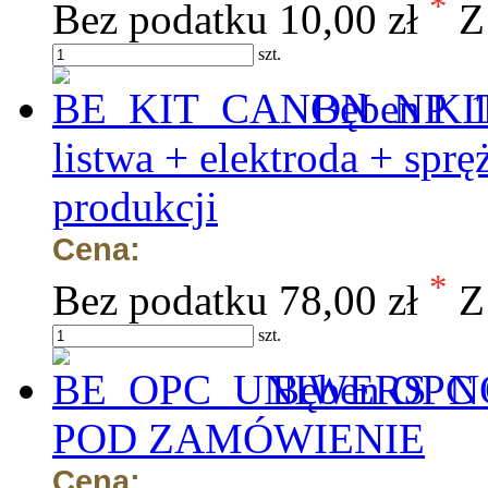
*
Bez podatku
10,00 zł
Z
szt.
Bęben KI
listwa + elektroda + sprę
produkcji
Cena:
*
Bez podatku
78,00 zł
Z
szt.
Bęben OPC 
POD ZAMÓWIENIE
Cena: