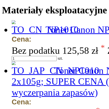
Materiały eksploatacyjn
Toner Canon NP
Cena:
*
Bez podatku
125,58 zł
szt.
Toner Canon N
2x105g; SUPER CENA (w
wyczerpania zapasów)
Cena: