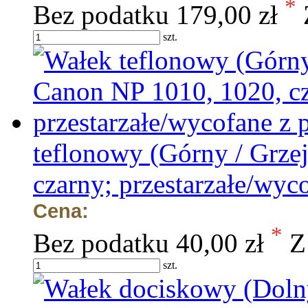
*
Bez podatku
179,00 zł
szt.
teflonowy (Górny / Grze
czarny; przestarzałe/wyc
Cena:
*
Bez podatku
40,00 zł
Z
szt.