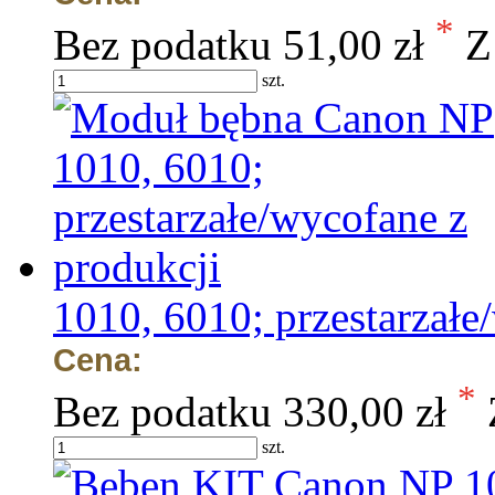
*
Bez podatku
51,00 zł
Z
szt.
1010, 6010; przestarzałe
Cena:
*
Bez podatku
330,00 zł
szt.