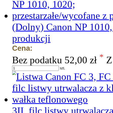
(Dolny) Canon NP 1010, 
produkcji
Cena:
*
Bez podatku
52,00 zł
Z
szt.
3II, filc listwy utrwalac