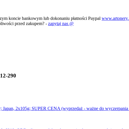
szym koncie bankowym lub dokonaniu płatności Paypal
www.artonery.
pliwości przed zakupem? -
zapytaj nas @
012-290
y; Japan, 2x105g; SUPER CENA (wyprzedaż - ważne do wyczerpania