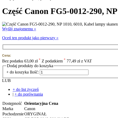
Część Canon FG5-0012-290, NP 
Wyślij znajomemu »
Oceń ten produkt jako pierwszy »
Cena:
*
*
Bez podatku
63,00 zł
Z podatkiem
77,49 zł z VAT
Dodaj produkty do koszyka
+ do koszyka
Ilość:
LUB
+ do list życzeń
|
+ do porównania
Dostępność
Orientacyjna Cena
Marka
Canon
Pochodzenie
ORYGINAŁ