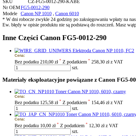
SKU
CZ-FG5-0012-290-KABE
Nr OEM
FG5-0012-290
Modele
Canon NP 1010
,
Canon 6010
* W dni robocze zwykle 24 godziny po zaksięgowaniu wpłaty na na
Ew. błędy w opisie produktu nie są podstawą do roszczeń. Masz wąt
Inne Części Canon FG5-0012-290
Elektroda Canon NP 1010, FC2
Cena:
*
*
Bez podatku
210,00 zł
Z podatkiem
258,30 zł z VAT
szt.
Materiały eksploatacyjne powiązane z Canon FG5-0
Toner Canon NP 1010, 6010, czarny
Cena:
*
*
Bez podatku
125,58 zł
Z podatkiem
154,46 zł z VAT
szt.
Toner Canon NP 1010, 6010, czarn
Cena:
*
*
Bez podatku
10,00 zł
Z podatkiem
12,30 zł z VAT
szt.