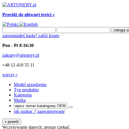
Przejdź do głównej treści »
zapomniałeś hasła?
załóż konto
Pon - Pt 8-16:30
zakupy@artonery.pl
+48 12 410 55 11
więcej »
Model urządzenia
Typ produktu
Kategoria
Marka
jak szukac ?
zaawansowane
« powrót
Wczytywanie danych, proszę czekać.