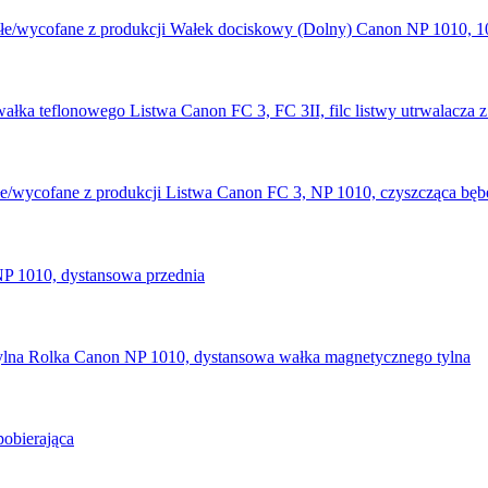
Wałek dociskowy (Dolny) Canon NP 1010, 102
Listwa Canon FC 3, FC 3II, filc listwy utrwalacza 
Listwa Canon FC 3, NP 1010, czyszcząca bębe
P 1010, dystansowa przednia
Rolka Canon NP 1010, dystansowa wałka magnetycznego tylna
obierająca