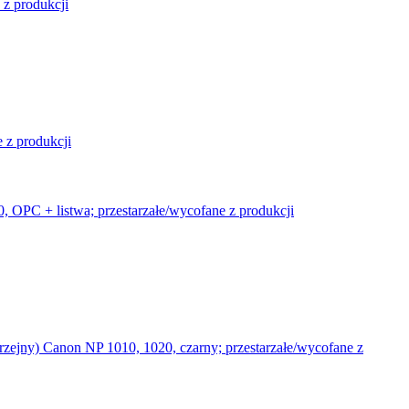
 z produkcji
 z produkcji
 OPC + listwa; przestarzałe/wycofane z produkcji
zejny) Canon NP 1010, 1020, czarny; przestarzałe/wycofane z