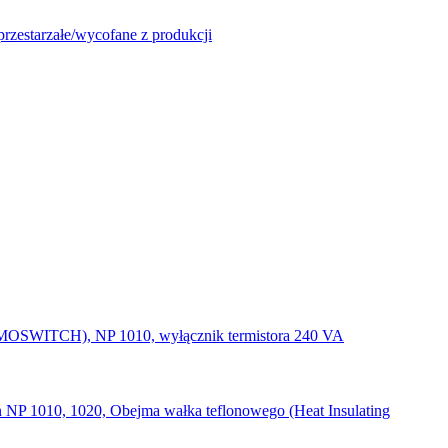
zestarzałe/wycofane z produkcji
OSWITCH), NP 1010, wyłącznik termistora 240 VA
 NP 1010, 1020, Obejma wałka teflonowego (Heat Insulating