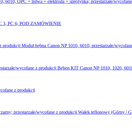
 6010, OPC + listwa + elektroda + sprężynka; przestarzałe/wycofane
FC 3, PC 6; POD ZAMÓWIENIE
Moduł bębna Canon NP 1010, 6010; przestarzałe/wycofane
Bęben KIT Canon NP 1010, 1020, 6010,
cofane z produkcji
Wałek teflonowy (Górny / Gr