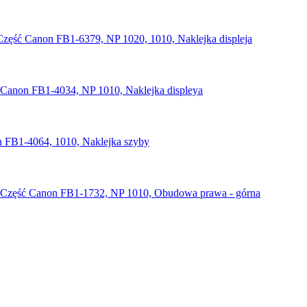
Część Canon FB1-6379, NP 1020, 1010, Naklejka displeja
 Canon FB1-4034, NP 1010, Naklejka displeya
 FB1-4064, 1010, Naklejka szyby
Część Canon FB1-1732, NP 1010, Obudowa prawa - górna