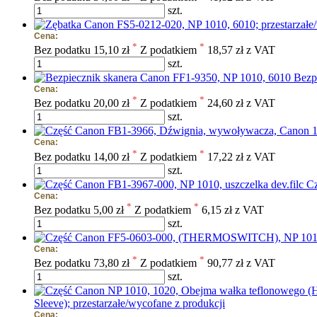
szt.
Cena:
*
*
Bez podatku
15,10 zł
Z podatkiem
18,57 zł z VAT
szt.
Bezp
Cena:
*
*
Bez podatku
20,00 zł
Z podatkiem
24,60 zł z VAT
szt.
Cena:
*
*
Bez podatku
14,00 zł
Z podatkiem
17,22 zł z VAT
szt.
Cz
Cena:
*
*
Bez podatku
5,00 zł
Z podatkiem
6,15 zł z VAT
szt.
Cena:
*
*
Bez podatku
73,80 zł
Z podatkiem
90,77 zł z VAT
szt.
Sleeve); przestarzałe/wycofane z produkcji
Cena: