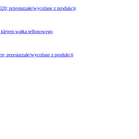
0; przestarzałe/wycofane z produkcji
z klejem wałka teflonowego
n; przestarzałe/wycofane z produkcji