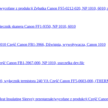
Zębatka Canon FS5-0212-020, NP 1010, 6010; pr
iecznik skanera Canon FF1-9350, NP 1010, 6010
Część Canon FB1-3966, Dźwignia, wywoływacza, Canon 1010
ęść Canon FB1-3967-000, NP 1010, uszczelka dev.filc
Część Canon FF5-0603-000, (THERM
Część Canon