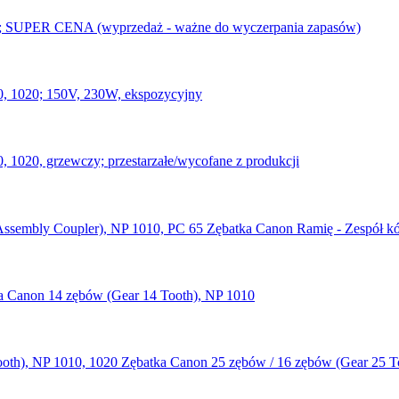
0; SUPER CENA (wyprzedaż - ważne do wyczerpania zapasów)
, 1020; 150V, 230W, ekspozycyjny
 1020, grzewczy; przestarzałe/wycofane z produkcji
Zębatka Canon Ramię - Zespół kó
a Canon 14 zębów (Gear 14 Tooth), NP 1010
Zębatka Canon 25 zębów / 16 zębów (Gear 25 To