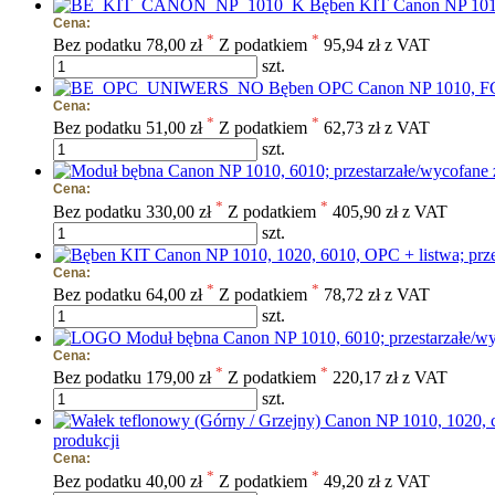
Bęben KIT Canon NP 1010,
Cena:
*
*
Bez podatku
78,00 zł
Z podatkiem
95,94 zł z VAT
szt.
Bęben OPC Canon NP 1010, 
Cena:
*
*
Bez podatku
51,00 zł
Z podatkiem
62,73 zł z VAT
szt.
Cena:
*
*
Bez podatku
330,00 zł
Z podatkiem
405,90 zł z VAT
szt.
Cena:
*
*
Bez podatku
64,00 zł
Z podatkiem
78,72 zł z VAT
szt.
Moduł bębna Canon NP 1010, 6010; przestarzałe/wy
Cena:
*
*
Bez podatku
179,00 zł
Z podatkiem
220,17 zł z VAT
szt.
produkcji
Cena:
*
*
Bez podatku
40,00 zł
Z podatkiem
49,20 zł z VAT