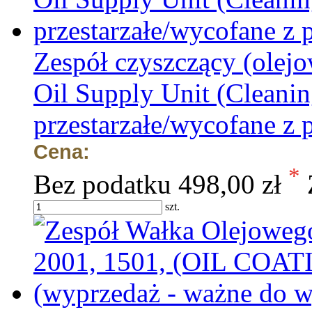
Zespół czyszczący (olej
Oil Supply Unit (Cleani
przestarzałe/wycofane z 
Cena:
*
Bez podatku
498,00 zł
szt.