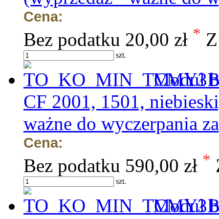
Cena:
*
Bez podatku
20,00 zł
Z
szt.
Moduł b
CF 2001, 1501, niebies
ważne do wyczerpania z
Cena:
*
Bez podatku
590,00 zł
szt.
Moduł b