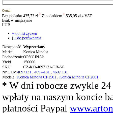
Cena:
*
*
Bez podatku
435,73 zł
Z podatkiem
535,95 zł z VAT
Brak w magazynie
LUB
+ do list życzeń
|
+ do porównania
Dostępność
Wyprzedany
Marka
Konica Minolta
Pochodzenie
ORYGINAŁ
Yield
150000
SKU
CZ-KO-4697131-OR-SC
Nr OEM
4697131
,
4697-131
,
4697 131
Modele
Konica Minolta CF1501
,
Konica Minolta CF2001
* W dni robocze zwykle 24
wpłaty na naszym koncie 
płatności Paypal
www.arton