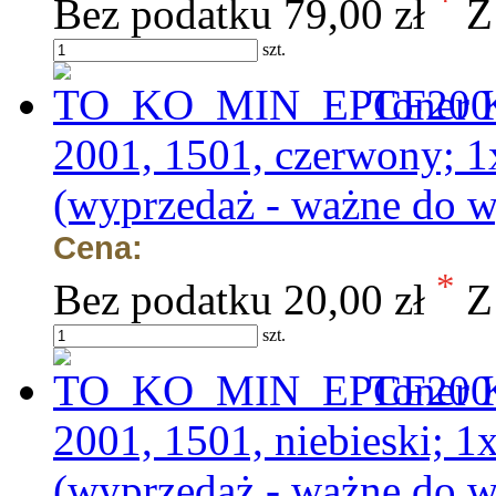
*
Bez podatku
79,00 zł
Z
szt.
Toner 
2001, 1501, czerwony;
(wyprzedaż - ważne do w
Cena:
*
Bez podatku
20,00 zł
Z
szt.
Toner 
2001, 1501, niebieski;
(wyprzedaż - ważne do w