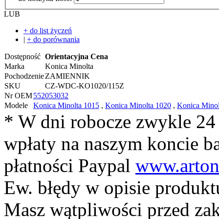
LUB
+ do list życzeń
|
+ do porównania
Dostępność
Orientacyjna Cena
Marka
Konica Minolta
Pochodzenie
ZAMIENNIK
SKU
CZ-WDC-KO1020/115Z
Nr OEM
552053032
Modele
Konica Minolta 1015
,
Konica Minolta 1020
,
Konica Minol
* W dni robocze zwykle 24
wpłaty na naszym koncie 
płatności Paypal
www.arton
Ew. błędy w opisie produkt
Masz wątpliwości przed z