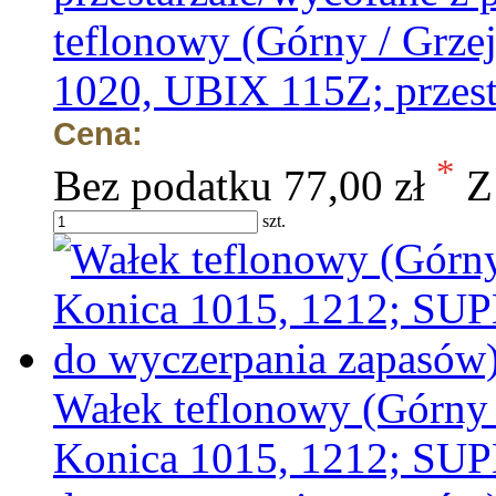
teflonowy (Górny / Grze
1020, UBIX 115Z; przest
Cena:
*
Bez podatku
77,00 zł
Z
szt.
Wałek teflonowy (Górny 
Konica 1015, 1212; SU