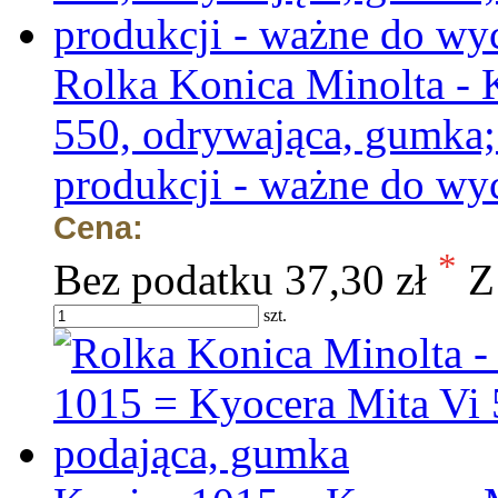
Rolka Konica Minolta - 
550, odrywająca, gumka; 
produkcji - ważne do wy
Cena:
*
Bez podatku
37,30 zł
Z
szt.