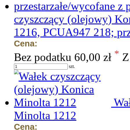
czyszczący (olejowy) Ko
1216, PCUA947 218; prze
Cena:
*
Bez podatku
60,00 zł
Z
szt.
Wał
Minolta 1212
Cena: