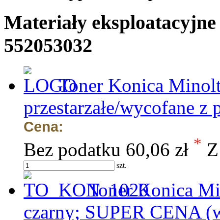
Materiały eksploatacyjne
552053032
Toner Konica Minolt
przestarzałe/wycofane z 
Cena:
*
Bez podatku
60,06 zł
Z
szt.
Toner Konica Mi
czarny; SUPER CENA (w