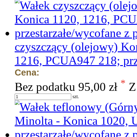
czyszczący (olejowy) Ko
1216, PCUA947 218; prze
Cena:
*
Bez podatku
95,00 zł
Z
szt.