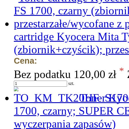
cartridge Kyocera Mita 
(zbiornik+czyścik); prze
Cena:
*
Bez podatku
120,00 zł
szt.
Toner Kyo
1700, czarny; SUPER CE
wyczerpania zapasów)