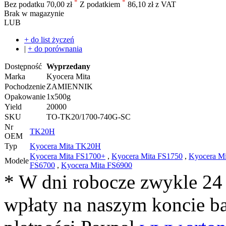
*
*
Bez podatku
70,00 zł
Z podatkiem
86,10 zł z VAT
Brak w magazynie
LUB
+ do list życzeń
|
+ do porównania
Dostępność
Wyprzedany
Marka
Kyocera Mita
Pochodzenie
ZAMIENNIK
Opakowanie
1x500g
Yield
20000
SKU
TO-TK20/1700-740G-SC
Nr
TK20H
OEM
Typ
Kyocera Mita TK20H
Kyocera Mita FS1700+
,
Kyocera Mita FS1750
,
Kyocera M
Modele
FS6700
,
Kyocera Mita FS6900
* W dni robocze zwykle 24
wpłaty na naszym koncie 