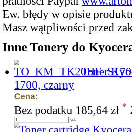
płatności Paypal
www.arton
Ew. błędy w opisie produkt
Masz wątpliwości przed z
Inne Tonery do Kyoce
Toner Kyo
1700, czarny
Cena:
*
Bez podatku
185,64 zł
szt.