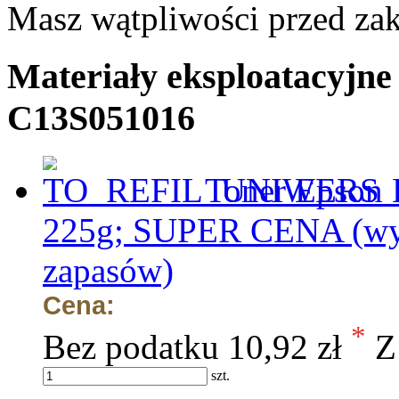
Masz wątpliwości przed z
Materiały eksploatacyjne
C13S051016
Toner Epson 
225g; SUPER CENA (wyp
zapasów)
Cena:
*
Bez podatku
10,92 zł
Z
szt.