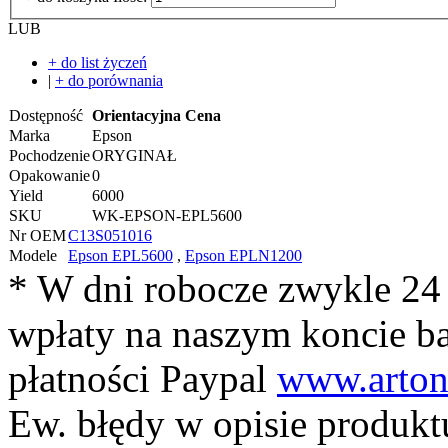
LUB
+ do list życzeń
|
+ do porównania
Dostępność
Orientacyjna Cena
Marka
Epson
Pochodzenie
ORYGINAŁ
Opakowanie
0
Yield
6000
SKU
WK-EPSON-EPL5600
Nr OEM
C13S051016
Modele
Epson EPL5600
,
Epson EPLN1200
* W dni robocze zwykle 24
wpłaty na naszym koncie 
płatności Paypal
www.arton
Ew. błędy w opisie produkt