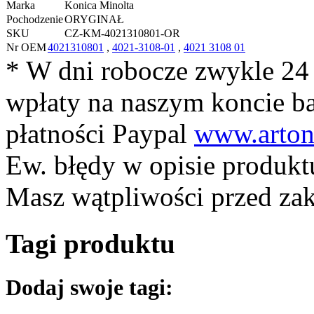
Marka
Konica Minolta
Pochodzenie
ORYGINAŁ
SKU
CZ-KM-4021310801-OR
Nr OEM
4021310801
,
4021-3108-01
,
4021 3108 01
* W dni robocze zwykle 24
wpłaty na naszym koncie 
płatności Paypal
www.arton
Ew. błędy w opisie produkt
Masz wątpliwości przed z
Tagi produktu
Dodaj swoje tagi: