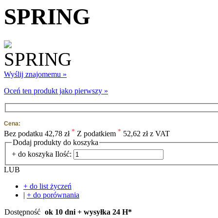
SPRING
Wyślij znajomemu »
Oceń ten produkt jako pierwszy »
Cena:
*
*
Bez podatku
42,78 zł
Z podatkiem
52,62 zł z VAT
Dodaj produkty do koszyka
+ do koszyka
Ilość:
LUB
+ do list życzeń
|
+ do porównania
Dostępność
ok 10 dni + wysyłka 24 H*