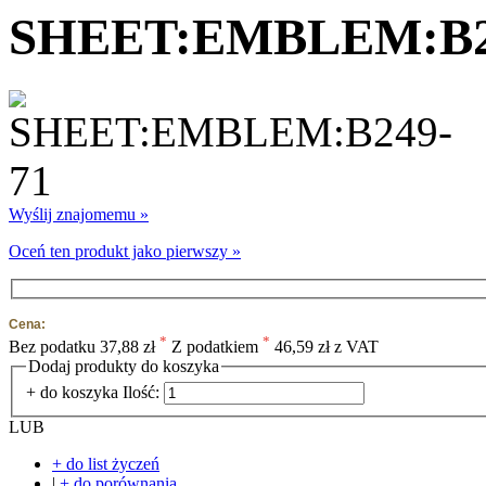
SHEET:EMBLEM:B2
Wyślij znajomemu »
Oceń ten produkt jako pierwszy »
Cena:
*
*
Bez podatku
37,88 zł
Z podatkiem
46,59 zł z VAT
Dodaj produkty do koszyka
+ do koszyka
Ilość:
LUB
+ do list życzeń
|
+ do porównania