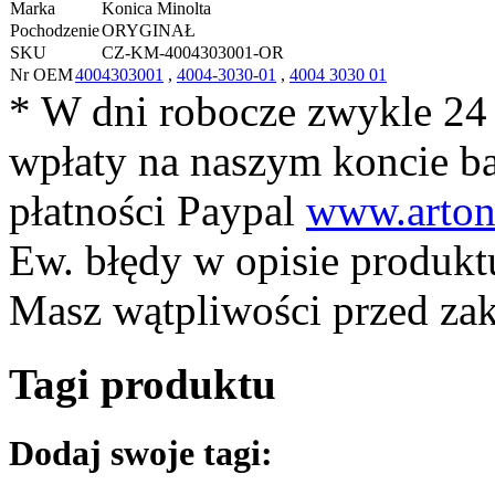
Marka
Konica Minolta
Pochodzenie
ORYGINAŁ
SKU
CZ-KM-4004303001-OR
Nr OEM
4004303001
,
4004-3030-01
,
4004 3030 01
* W dni robocze zwykle 24
wpłaty na naszym koncie 
płatności Paypal
www.arton
Ew. błędy w opisie produkt
Masz wątpliwości przed z
Tagi produktu
Dodaj swoje tagi: