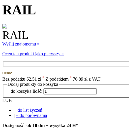
RAIL
Wyślij znajomemu »
Oceń ten produkt jako pierwszy »
Cena:
*
*
Bez podatku
62,51 zł
Z podatkiem
76,89 zł z VAT
Dodaj produkty do koszyka
+ do koszyka
Ilość:
LUB
+ do list życzeń
|
+ do porównania
Dostępność
ok 10 dni + wysyłka 24 H*