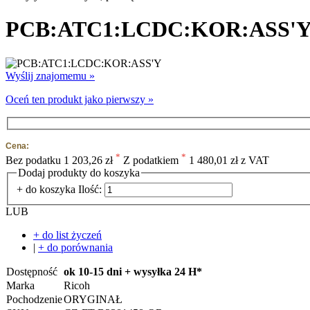
PCB:ATC1:LCDC:KOR:ASS'
Wyślij znajomemu »
Oceń ten produkt jako pierwszy »
Cena:
*
*
Bez podatku
1 203,26 zł
Z podatkiem
1 480,01 zł z VAT
Dodaj produkty do koszyka
+ do koszyka
Ilość:
LUB
+ do list życzeń
|
+ do porównania
Dostępność
ok 10-15 dni + wysyłka 24 H*
Marka
Ricoh
Pochodzenie
ORYGINAŁ