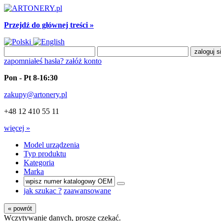
Przejdź do głównej treści »
zapomniałeś hasła?
załóż konto
Pon - Pt 8-16:30
zakupy@artonery.pl
+48 12 410 55 11
więcej »
Model urządzenia
Typ produktu
Kategoria
Marka
jak szukac ?
zaawansowane
« powrót
Wczytywanie danych, proszę czekać.