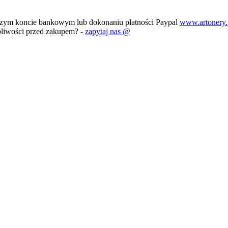
szym koncie bankowym lub dokonaniu płatności Paypal
www.artonery.
pliwości przed zakupem? -
zapytaj nas @