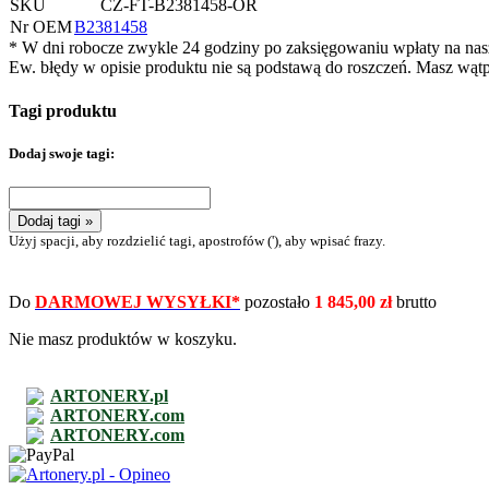
SKU
CZ-FT-B2381458-OR
Nr OEM
B2381458
* W dni robocze zwykle 24 godziny po zaksięgowaniu wpłaty na na
Ew. błędy w opisie produktu nie są podstawą do roszczeń. Masz wąt
Tagi produktu
Dodaj swoje tagi:
Dodaj tagi »
Użyj spacji, aby rozdzielić tagi, apostrofów ('), aby wpisać frazy.
Do
DARMOWEJ WYSYŁKI*
pozostało
1 845,00 zł
brutto
Nie masz produktów w koszyku.
ARTONERY.pl
ARTONERY.com
ARTONERY.com