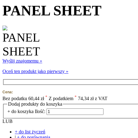
PANEL SHEET
Wyślij znajomemu »
Oceń ten produkt jako pierwszy »
Cena:
*
*
Bez podatku
60,44 zł
Z podatkiem
74,34 zł z VAT
Dodaj produkty do koszyka
+ do koszyka
Ilość:
LUB
+ do list życzeń
|
+ do porównania