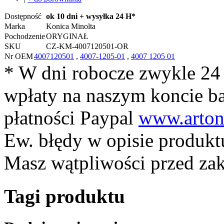
Dostępność
ok 10 dni + wysyłka 24 H*
Marka
Konica Minolta
Pochodzenie
ORYGINAŁ
SKU
CZ-KM-4007120501-OR
Nr OEM
4007120501
,
4007-1205-01
,
4007 1205 01
* W dni robocze zwykle 24
wpłaty na naszym koncie 
płatności Paypal
www.arton
Ew. błędy w opisie produkt
Masz wątpliwości przed z
Tagi produktu