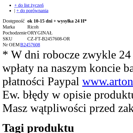
+ do list życzeń
|
+ do porównania
Dostępność
ok 10-15 dni + wysyłka 24 H*
Marka
Ricoh
Pochodzenie
ORYGINAŁ
SKU
CZ-FT-B2457608-OR
Nr OEM
B2457608
* W dni robocze zwykle 24
wpłaty na naszym koncie 
płatności Paypal
www.arton
Ew. błędy w opisie produkt
Masz wątpliwości przed z
Tagi produktu