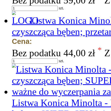
Bez podatku
59,00 zł
Z
szt.
Listwa Konica Minol
czyszcząca bęben; przeta
Cena:
*
Bez podatku
44,00 zł
Z
szt.
Listwa Konica Minolta -