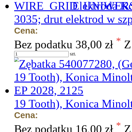
Elektroda K
3035; drut elektrod w sz
Cena:
*
Bez podatku
38,00 zł
Z
szt.
19 Tooth), Konica Minol
Cena:
*
Bez podatku
16,00 zł
Z