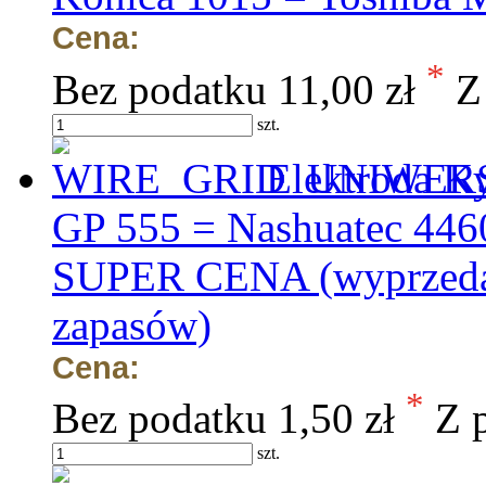
Cena:
*
Bez podatku
11,00 zł
Z
szt.
Elektroda K
GP 555 = Nashuatec 4460
SUPER CENA (wyprzedaż
zapasów)
Cena:
*
Bez podatku
1,50 zł
Z 
szt.