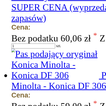
SUPER CENA (wyprzedaż
zapasów)
Cena:
*
Bez podatku
60,06 zł
Z
szt.
P
Minolta - Konica DF 30
Cena:
*