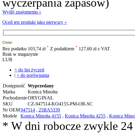
Wyślij znajomemu »
Oceń ten produkt jako pierwszy »
Cena:
*
*
Bez podatku
103,74 zł
Z podatkiem
127,60 zł z VAT
Brak w magazynie
LUB
+ do list życzeń
|
+ do porównania
Dostępność
Wyprzedany
Marka
Konica Minolta
Pochodzenie
ORYGINAŁ
SKU
CZ-947514-KO4155-PM-OR-SC
Nr OEM
947514
,
25BA5339
Modele
Konica Minolta 4155
,
Konica Minolta 4255
,
Konica Minol
* W dni robocze zwykle 24