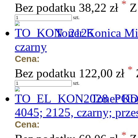
*
Bez podatku
38,22 zł
Z
szt.
Toner Konica Mi
czarny
Cena:
*
Bez podatku
122,00 zł
szt.
Toner Kon
4045; 2125, czarny; prze
Cena:
*