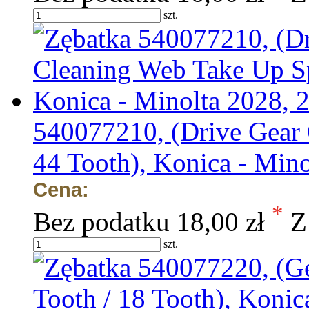
szt.
540077210, (Drive Gear
44 Tooth), Konica - Min
Cena:
*
Bez podatku
18,00 zł
Z
szt.