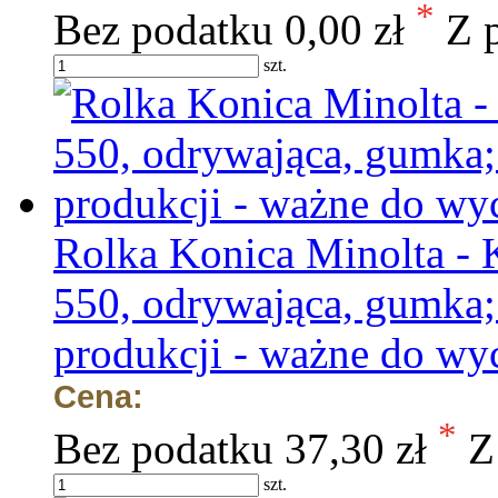
*
Bez podatku
0,00 zł
Z 
szt.
Rolka Konica Minolta - 
550, odrywająca, gumka; 
produkcji - ważne do wy
Cena:
*
Bez podatku
37,30 zł
Z
szt.