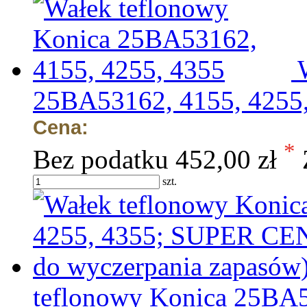
25BA53162, 4155, 4255
Cena:
*
Bez podatku
452,00 zł
szt.
teflonowy Konica 25BA5