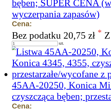
bęben; SUPER CENA (wy
wyczerpania zapasów)
Cena:
*
Bez podatku
20,75 zł
Z
szt.
45AA-20250, Konica Min
czyszcząca bęben; przest
Cena: