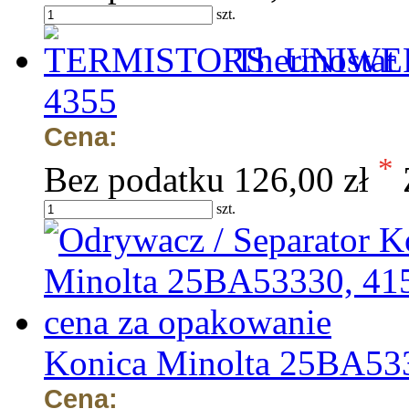
szt.
Thermostat
4355
Cena:
*
Bez podatku
126,00 zł
szt.
Konica Minolta 25BA533
Cena: