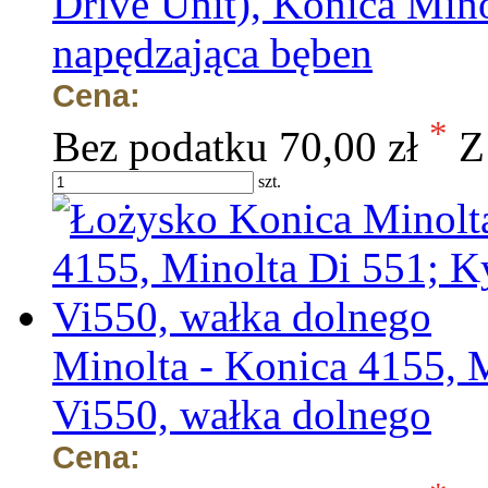
Drive Unit), Konica Mino
napędzająca bęben
Cena:
*
Bez podatku
70,00 zł
Z
szt.
Minolta - Konica 4155, 
Vi550, wałka dolnego
Cena: