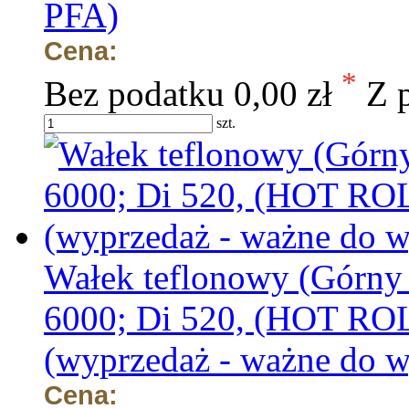
PFA)
Cena:
*
Bez podatku
0,00 zł
Z 
szt.
Wałek teflonowy (Górny 
6000; Di 520, (HOT R
(wyprzedaż - ważne do w
Cena: