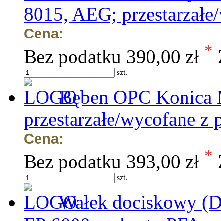
8015, AEG; przestarzałe
Cena:
*
Bez podatku
390,00 zł
szt.
Bęben OPC Konica M
przestarzałe/wycofane z 
Cena:
*
Bez podatku
393,00 zł
szt.
Wałek dociskowy (D