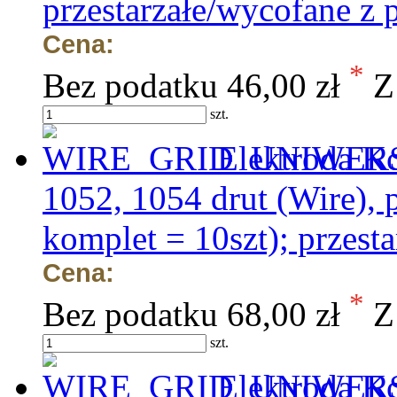
przestarzałe/wycofane z 
Cena:
*
Bez podatku
46,00 zł
Z
szt.
Elektroda K
1052, 1054 drut (Wire)
komplet = 10szt); przest
Cena:
*
Bez podatku
68,00 zł
Z
szt.
Elektroda Ko