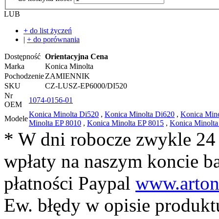
LUB
+ do list życzeń
|
+ do porównania
Dostępność
Orientacyjna Cena
Marka
Konica Minolta
Pochodzenie
ZAMIENNIK
SKU
CZ-LUSZ-EP6000/DI520
Nr
1074-0156-01
OEM
Konica Minolta Di520
,
Konica Minolta Di620
,
Konica Min
Modele
Minolta EP 8010
,
Konica Minolta EP 8015
,
Konica Minolta
* W dni robocze zwykle 24
wpłaty na naszym koncie 
płatności Paypal
www.arton
Ew. błędy w opisie produkt