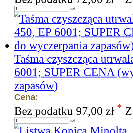
szt.
Taśma czyszcząca utrwal
6001; SUPER CENA (wyp
zapasów)
Cena:
*
Bez podatku
97,00 zł
Z
szt.