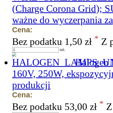
(Charge Corona Grid); 
ważne do wyczerpania z
Cena:
*
Bez podatku
1,50 zł
Z 
szt.
Halogen 
160V, 250W, ekspozycyjn
produkcji
Cena:
*
Bez podatku
53,00 zł
Z