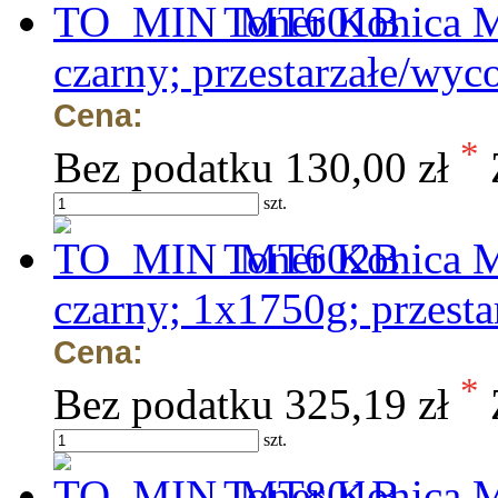
Toner Konica M
czarny; przestarzałe/wyc
Cena:
*
Bez podatku
130,00 zł
szt.
Toner Konica M
czarny; 1x1750g; przesta
Cena:
*
Bez podatku
325,19 zł
szt.
Toner Konica M