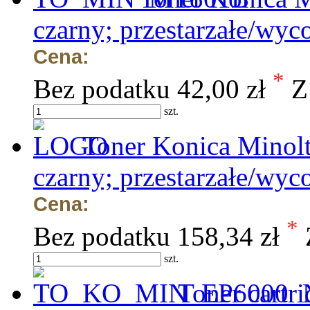
czarny; przestarzałe/wyc
Cena:
*
Bez podatku
42,00 zł
Z
szt.
Toner Konica Minol
czarny; przestarzałe/wyc
Cena:
*
Bez podatku
158,34 zł
szt.
Toner cartr