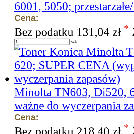
6001, 5050; przestarzałe
Cena:
*
Bez podatku
131,04 zł
szt.
Minolta TN603, Di520,
ważne do wyczerpania z
Cena:
*
Bez podatku
218,40 zł