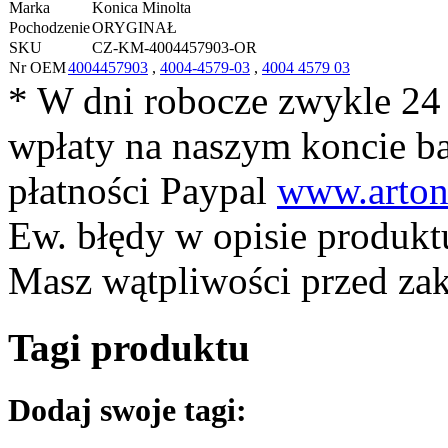
Marka
Konica Minolta
Pochodzenie
ORYGINAŁ
SKU
CZ-KM-4004457903-OR
Nr OEM
4004457903
,
4004-4579-03
,
4004 4579 03
* W dni robocze zwykle 24
wpłaty na naszym koncie 
płatności Paypal
www.arton
Ew. błędy w opisie produkt
Masz wątpliwości przed z
Tagi produktu
Dodaj swoje tagi: