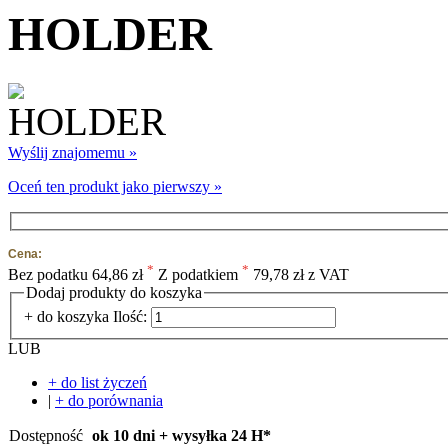
HOLDER
Wyślij znajomemu »
Oceń ten produkt jako pierwszy »
Cena:
*
*
Bez podatku
64,86 zł
Z podatkiem
79,78 zł z VAT
Dodaj produkty do koszyka
+ do koszyka
Ilość:
LUB
+ do list życzeń
|
+ do porównania
Dostępność
ok 10 dni + wysyłka 24 H*