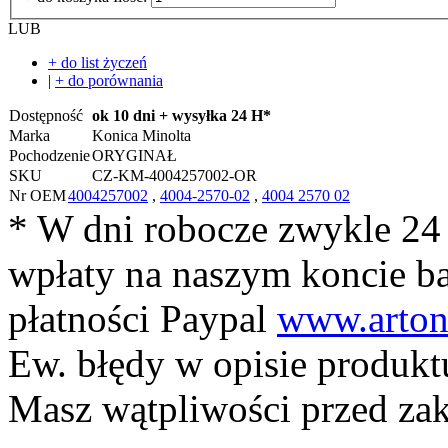
LUB
+ do list życzeń
|
+ do porównania
Dostępność
ok 10 dni + wysyłka 24 H*
Marka
Konica Minolta
Pochodzenie
ORYGINAŁ
SKU
CZ-KM-4004257002-OR
Nr OEM
4004257002
,
4004-2570-02
,
4004 2570 02
* W dni robocze zwykle 24
wpłaty na naszym koncie 
płatności Paypal
www.arton
Ew. błędy w opisie produkt
Masz wątpliwości przed z