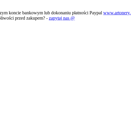
szym koncie bankowym lub dokonaniu płatności Paypal
www.artonery.
pliwości przed zakupem? -
zapytaj nas @