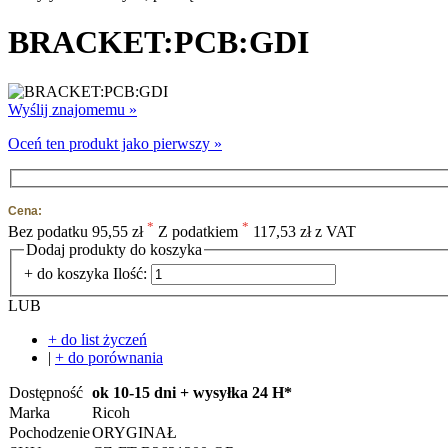
BRACKET:PCB:GDI
Wyślij znajomemu »
Oceń ten produkt jako pierwszy »
Cena:
*
*
Bez podatku
95,55 zł
Z podatkiem
117,53 zł z VAT
Dodaj produkty do koszyka
+ do koszyka
Ilość:
LUB
+ do list życzeń
|
+ do porównania
Dostępność
ok 10-15 dni + wysyłka 24 H*
Marka
Ricoh
Pochodzenie
ORYGINAŁ