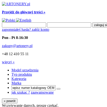
Przejdź do głównej treści »
zapomniałeś hasła?
załóż konto
Pon - Pt 8-16:30
zakupy@artonery.pl
+48 12 410 55 11
więcej »
Model urządzenia
Typ produktu
Kategoria
Marka
jak szukac ?
zaawansowane
« powrót
Wczytywanie danych, proszę czekać.