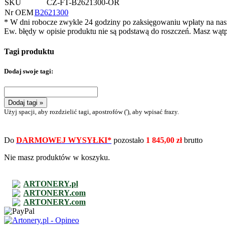
SKU
CZ-FT-B2621300-OR
Nr OEM
B2621300
* W dni robocze zwykle 24 godziny po zaksięgowaniu wpłaty na na
Ew. błędy w opisie produktu nie są podstawą do roszczeń. Masz wąt
Tagi produktu
Dodaj swoje tagi:
Dodaj tagi »
Użyj spacji, aby rozdzielić tagi, apostrofów ('), aby wpisać frazy.
Do
DARMOWEJ WYSYŁKI*
pozostało
1 845,00 zł
brutto
Nie masz produktów w koszyku.
ARTONERY.pl
ARTONERY.com
ARTONERY.com