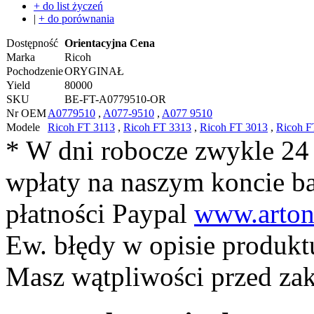
+ do list życzeń
|
+ do porównania
Dostępność
Orientacyjna Cena
Marka
Ricoh
Pochodzenie
ORYGINAŁ
Yield
80000
SKU
BE-FT-A0779510-OR
Nr OEM
A0779510
,
A077-9510
,
A077 9510
Modele
Ricoh FT 3113
,
Ricoh FT 3313
,
Ricoh FT 3013
,
Ricoh F
* W dni robocze zwykle 24
wpłaty na naszym koncie 
płatności Paypal
www.arton
Ew. błędy w opisie produkt
Masz wątpliwości przed z