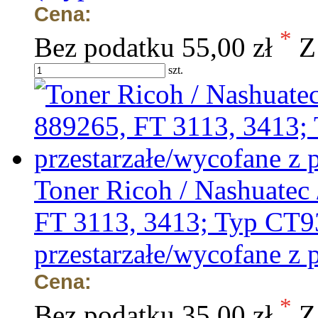
Cena:
*
Bez podatku
55,00 zł
Z
szt.
Toner Ricoh / Nashuatec 
FT 3113, 3413; Typ CT93
przestarzałe/wycofane z 
Cena:
*
Bez podatku
35,00 zł
Z