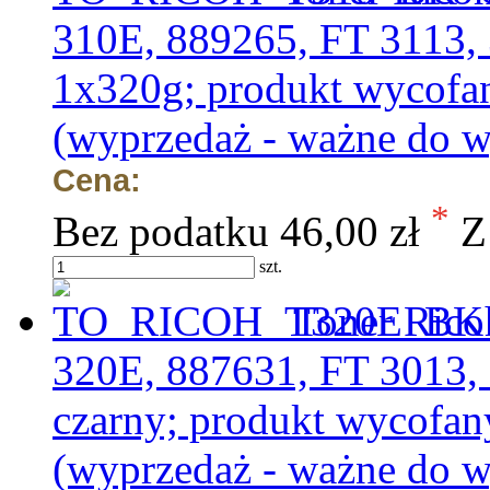
310E, 889265, FT 3113, 
1x320g; produkt wycof
(wyprzedaż - ważne do w
Cena:
*
Bez podatku
46,00 zł
Z
szt.
Toner Ricoh
320E, 887631, FT 3013,
czarny; produkt wycofa
(wyprzedaż - ważne do w