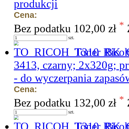
produkcji
Cena:
*
Bez podatku
102,00 zł
szt.
Toner Rico
3413, czarny; 2x320g; pr
- do wyczerpania zapasó
Cena:
*
Bez podatku
132,00 zł
szt.
Toner Ricoh