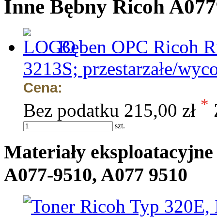
Inne Bębny Ricoh A077
Bęben OPC Ricoh Ri
3213S; przestarzałe/wyco
Cena:
*
Bez podatku
215,00 zł
szt.
Materiały eksploatacyjne
A077-9510, A077 9510