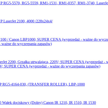
) HP RG5-5570, RG5-5559, RM1-1531, RM1-0357, RM1-3740, LaserJe
HP LaserJet 2100, 4000 /228x24x4/
 ważne do wyczerpania zapasów)
220V; SUPER CENA (wyprzedaż - ważne do wyczerpania zapasów)
P RG5-4164-030, (TRANSFER ROLLER), LBP-1000
Wałek dociskowy (Dolny) Canon IR 1210, IR 1510, IR 1530