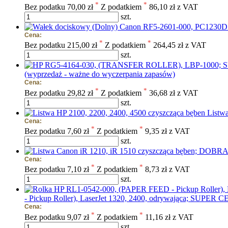
*
*
Bez podatku
70,00 zł
Z podatkiem
86,10 zł z VAT
szt.
Cena:
*
*
Bez podatku
215,00 zł
Z podatkiem
264,45 zł z VAT
szt.
(wyprzedaż - ważne do wyczerpania zapasów)
Cena:
*
*
Bez podatku
29,82 zł
Z podatkiem
36,68 zł z VAT
szt.
Listw
Cena:
*
*
Bez podatku
7,60 zł
Z podatkiem
9,35 zł z VAT
szt.
Cena:
*
*
Bez podatku
7,10 zł
Z podatkiem
8,73 zł z VAT
szt.
- Pickup Roller), LaserJet 1320, 2400, odrywająca; SUPER 
Cena:
*
*
Bez podatku
9,07 zł
Z podatkiem
11,16 zł z VAT
szt.