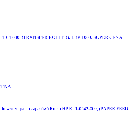
-4164-030, (TRANSFER ROLLER), LBP-1000; SUPER CENA
A CENA
Rolka HP RL1-0542-000, (PAPER FEED