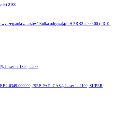
rJet 2100
Rolka odrywająca HP RB2-2900-00 (PICK
, LaserJet 1320, 2400
 RB2-6349-000000, (SEP. PAD. CAS.), LaserJet 2100; SUPER