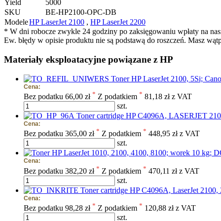
Yield
5000
SKU
BE-HP2100-OPC-DB
Modele
HP LaserJet 2100
,
HP LaserJet 2200
* W dni robocze zwykle 24 godziny po zaksięgowaniu wpłaty na na
Ew. błędy w opisie produktu nie są podstawą do roszczeń. Masz wąt
Materiały eksploatacyjne powiązane z HP
Toner HP LaserJet 2100, 5Si; Can
Cena:
*
*
Bez podatku
66,00 zł
Z podatkiem
81,18 zł z VAT
szt.
Toner cartridge HP C4096A, LASERJET 2100,
Cena:
*
*
Bez podatku
365,00 zł
Z podatkiem
448,95 zł z VAT
szt.
Cena:
*
*
Bez podatku
382,20 zł
Z podatkiem
470,11 zł z VAT
szt.
Toner cartridge HP C4096A, LaserJet 2
Cena:
*
*
Bez podatku
98,28 zł
Z podatkiem
120,88 zł z VAT
szt.