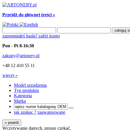
Przejdź do głównej treści »
zapomniałeś hasła?
załóż konto
Pon - Pt 8-16:30
zakupy@artonery.pl
+48 12 410 55 11
więcej »
Model urządzenia
Typ produktu
Kategoria
Marka
jak szukac ?
zaawansowane
« powrót
Wczytywanie danych, proszę czekać.