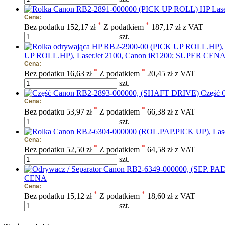
Cena:
*
*
Bez podatku
152,17 zł
Z podatkiem
187,17 zł z VAT
szt.
UP ROLL.HP), LaserJet 2100, Canon iR1200; SUPER CENA (
Cena:
*
*
Bez podatku
16,63 zł
Z podatkiem
20,45 zł z VAT
szt.
Część 
Cena:
*
*
Bez podatku
53,97 zł
Z podatkiem
66,38 zł z VAT
szt.
Cena:
*
*
Bez podatku
52,50 zł
Z podatkiem
64,58 zł z VAT
szt.
CENA
Cena:
*
*
Bez podatku
15,12 zł
Z podatkiem
18,60 zł z VAT
szt.