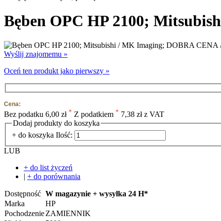
Bęben OPC HP 2100; Mitsubis
Wyślij znajomemu »
Oceń ten produkt jako pierwszy »
Cena:
*
*
Bez podatku
6,00 zł
Z podatkiem
7,38 zł z VAT
Dodaj produkty do koszyka
+ do koszyka
Ilość:
LUB
+ do list życzeń
|
+ do porównania
Dostępność
W magazynie + wysyłka 24 H*
Marka
HP
Pochodzenie
ZAMIENNIK