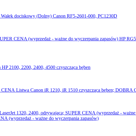
Wałek dociskowy (Dolny) Canon RF5-2601-000, PC1230D
HP RG5
a HP 2100, 2200, 2400, 4500 czyszcząca bęben
Listwa Canon iR 1210, iR 1510 czyszcząca bęben; DOBR
CENA (wyprzedaż - ważne do wyczerpania zapasów)