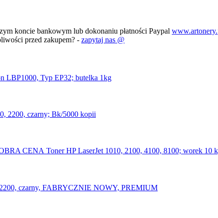
szym koncie bankowym lub dokonaniu płatności Paypal
www.artonery.
pliwości przed zakupem? -
zapytaj nas @
on LBP1000, Typ EP32; butelka 1kg
 2200, czarny; Bk/5000 kopii
Toner HP LaserJet 1010, 2100, 4100, 8100; worek 
100, 2200, czarny, FABRYCZNIE NOWY, PREMIUM