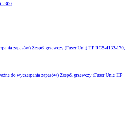
t 2300
Zespół grzewczy (Fuser Unit) HP RG5-4133-170,
Zespół grzewczy (Fuser Unit) HP