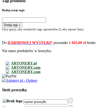
Tagi produktu
Dodaj swoje tagi:
Dodaj tagi »
Użyj spacji, aby rozdzielić tagi, apostrofów ('), aby wpisać frazy.
Do
DARMOWEJ WYSYŁKI*
pozostało
1 845,00 zł
brutto
Nie masz produktów w koszyku.
ARTONERY.pl
ARTONERY.com
ARTONERY.com
Śledź przesyłkę