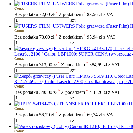
Folia grzewcza (Fuser Film
Cena:
*
*
Bez podatku
72,00 zł
Z podatkiem
88,56 zł z VAT
szt.
Folia grzewcza (Fuser Film) 
Cena:
*
*
Bez podatku
78,00 zł
Z podatkiem
95,94 zł z VAT
szt.
LaserJet 2100 / Canon LBP1000; SUPER CENA (wyprzedaż -
Cena:
*
*
Bez podatku
313,00 zł
Z podatkiem
384,99 zł z VAT
szt.
RG5-5569-110, Color LaserJet 2200, Grzałka utrwalająca, 
Cena:
*
*
Bez podatku
340,00 zł
Z podatkiem
418,20 zł z VAT
szt.
H
Cena:
*
*
Bez podatku
56,70 zł
Z podatkiem
69,74 zł z VAT
szt.
Cena: