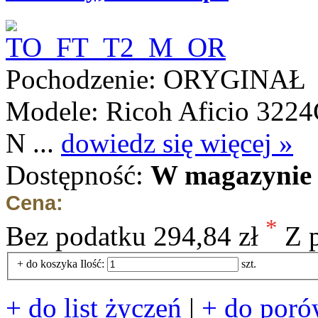
Pochodzenie: ORYGINAŁ
Modele: Ricoh Aficio 3224
N ...
dowiedz się więcej »
Dostępność:
W magazynie 
Cena:
*
Bez podatku
294,84 zł
Z 
+ do koszyka
Ilość:
szt.
+ do list życzeń
|
+ do poró