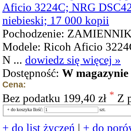
Pochodzenie: ZAMIENNI
Modele: Ricoh Aficio 3224
N ...
dowiedz się więcej »
Dostępność:
W magazynie 
Cena:
*
Bez podatku
199,40 zł
Z 
+ do koszyka
Ilość:
szt.
+ do list życzeń
|
+ do poró