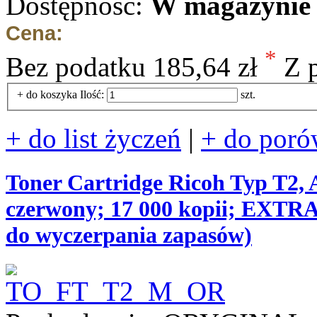
Dostępność:
W magazynie 
Cena:
*
Bez podatku
185,64 zł
Z 
+ do koszyka
Ilość:
szt.
+ do list życzeń
|
+ do poró
Toner Cartridge Ricoh Typ T2,
czerwony; 17 000 kopii; EXT
do wyczerpania zapasów)