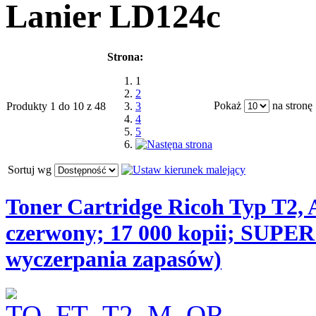
Lanier LD124c
Strona:
1
2
Pokaż
na stronę
Produkty 1 do 10 z 48
3
4
5
Sortuj wg
Toner Cartridge Ricoh Typ T2,
czerwony; 17 000 kopii; SUPE
wyczerpania zapasów)