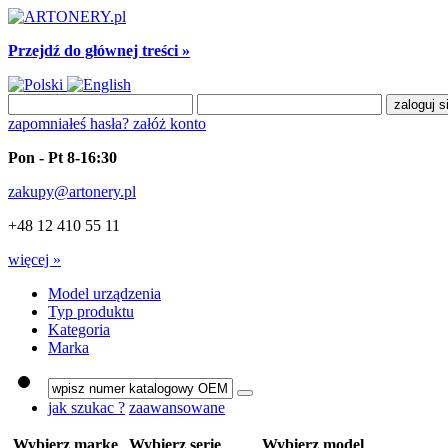
Przejdź do głównej treści »
zapomniałeś hasła?
załóż konto
Pon - Pt 8-16:30
zakupy@artonery.pl
+48 12 410 55 11
więcej »
Model urządzenia
Typ produktu
Kategoria
Marka
jak szukac ?
zaawansowane
Wybierz markę
Wybierz serię
Wybierz model