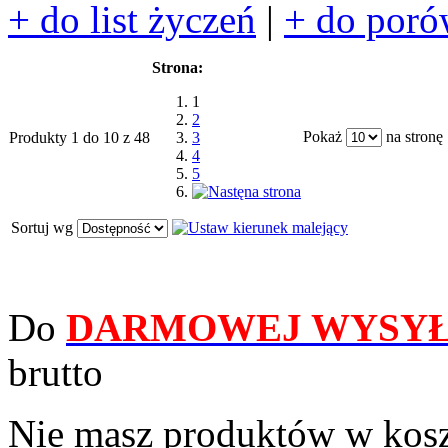
+ do list życzeń
|
+ do poró
Strona:
1
2
Pokaż
na stronę
Produkty 1 do 10 z 48
3
4
5
Sortuj wg
Do
DARMOWEJ WYSYŁ
brutto
Nie masz produktów w kos