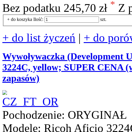
*
Bez podatku
245,70 zł
Z 
+ do koszyka
Ilość:
szt.
+ do list życzeń
|
+ do poró
Wywoływaczka (Development Uni
3224C, yellow; SUPER CENA (w
zapasów)
Pochodzenie: ORYGINAŁ
Modele: Ricoh Aficio 322